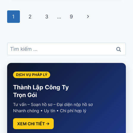
Page
Next
1
2
3
…
9
navigation
Page
Tìm
kiếm
cho:
DỊCH VỤ PHÁP LÝ
Thành Lập Công Ty
Trọn Gói
Tư vấn – Soạn hồ sơ – Đại diện nộp hồ sơ
Nhanh chóng • Uy tín • Chi phí hợp lý
XEM CHI TIẾT →