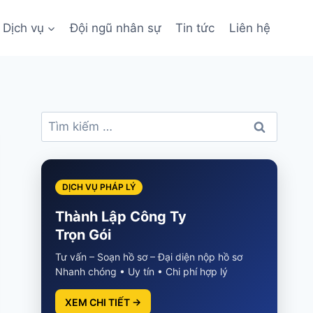
Dịch vụ
Đội ngũ nhân sự
Tin tức
Liên hệ
Tìm
kiếm
cho:
DỊCH VỤ PHÁP LÝ
Thành Lập Công Ty
Trọn Gói
Tư vấn – Soạn hồ sơ – Đại diện nộp hồ sơ
Nhanh chóng • Uy tín • Chi phí hợp lý
XEM CHI TIẾT →