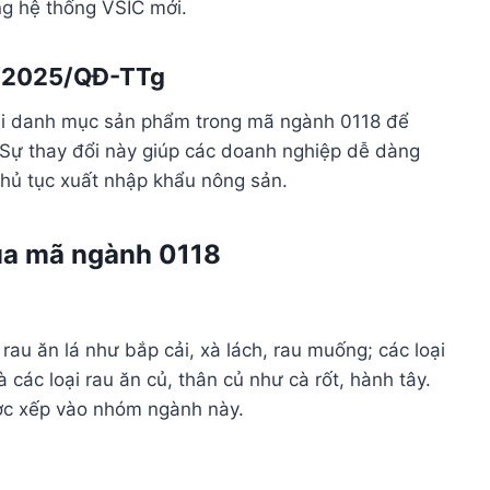
ng hệ thống VSIC mới.
6/2025/QĐ-TTg
ại danh mục sản phẩm trong mã ngành 0118 để
). Sự thay đổi này giúp các doanh nghiệp dễ dàng
 thủ tục xuất nhập khẩu nông sản.
của mã ngành 0118
au ăn lá như bắp cải, xà lách, rau muống; các loại
 các loại rau ăn củ, thân củ như cà rốt, hành tây.
ược xếp vào nhóm ngành này.