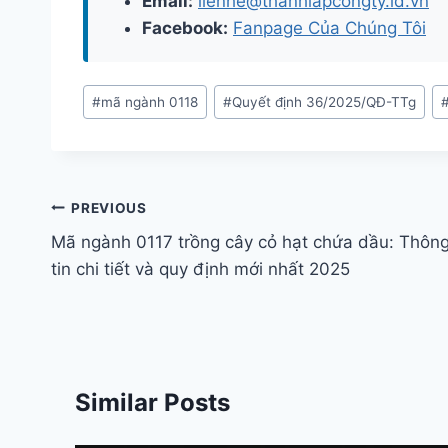
Email:
lienhe@thanhlapcongty.id.vn
Facebook:
Fanpage Của Chúng Tôi
Post
#
mã ngành 0118
#
Quyết định 36/2025/QĐ-TTg
Tags:
Điều
PREVIOUS
hướng
Mã ngành 0117 trồng cây cỏ hạt chứa dầu: Thôn
tin chi tiết và quy định mới nhất 2025
bài
viết
Similar Posts