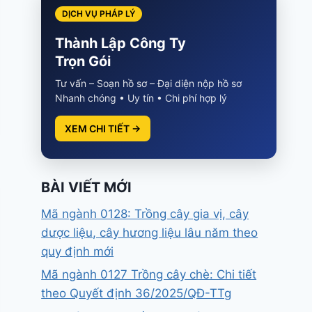
DỊCH VỤ PHÁP LÝ
Thành Lập Công Ty
Trọn Gói
Tư vấn – Soạn hồ sơ – Đại diện nộp hồ sơ
Nhanh chóng • Uy tín • Chi phí hợp lý
XEM CHI TIẾT →
BÀI VIẾT MỚI
Mã ngành 0128: Trồng cây gia vị, cây
dược liệu, cây hương liệu lâu năm theo
quy định mới
Mã ngành 0127 Trồng cây chè: Chi tiết
theo Quyết định 36/2025/QĐ-TTg