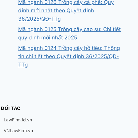
Mã ngành 0126 Trồng cây cà phê: Quy
định mới nhất theo Quyết định
36/2025/QĐ-TTg
Mã ngành 0125 Trồng cây cao su: Chi tiết
quy định mới nhất 2025
Mã ngành 0124 Trồng cây hồ tiêu: Thông
tin chi tiết theo Quyết định 36/2025/QĐ-
TTg
ĐỐI TÁC
LawFirm.Id.vn
VNLawFirm.vn