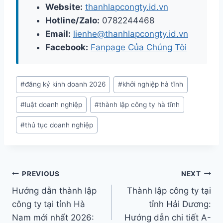
Website:
thanhlapcongty.id.vn
Hotline/Zalo:
0782244468
Email:
lienhe@thanhlapcongty.id.vn
Facebook:
Fanpage Của Chúng Tôi
Post
#
đăng ký kinh doanh 2026
#
khởi nghiệp hà tĩnh
Tags:
#
luật doanh nghiệp
#
thành lập công ty hà tĩnh
#
thủ tục doanh nghiệp
Điều
PREVIOUS
NEXT
hướng
Hướng dẫn thành lập
Thành lập công ty tại
công ty tại tỉnh Hà
tỉnh Hải Dương:
bài
Nam mới nhất 2026:
Hướng dẫn chi tiết A-