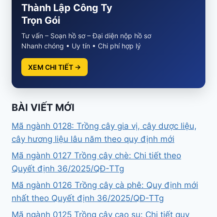
Thành Lập Công Ty
Trọn Gói
Tư vấn – Soạn hồ sơ – Đại diện nộp hồ sơ
Nhanh chóng • Uy tín • Chi phí hợp lý
XEM CHI TIẾT →
BÀI VIẾT MỚI
Mã ngành 0128: Trồng cây gia vị, cây dược liệu,
cây hương liệu lâu năm theo quy định mới
Mã ngành 0127 Trồng cây chè: Chi tiết theo
Quyết định 36/2025/QĐ-TTg
Mã ngành 0126 Trồng cây cà phê: Quy định mới
nhất theo Quyết định 36/2025/QĐ-TTg
Mã ngành 0125 Trồng cây cao su: Chi tiết quy