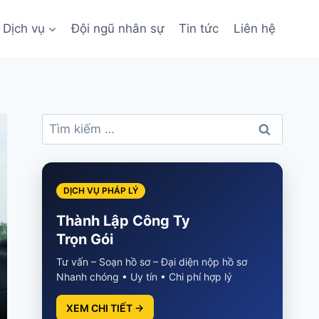
Dịch vụ
Đội ngũ nhân sự
Tin tức
Liên hệ
Tìm
kiếm
cho:
DỊCH VỤ PHÁP LÝ
Thành Lập Công Ty
Trọn Gói
Tư vấn – Soạn hồ sơ – Đại diện nộp hồ sơ
Nhanh chóng • Uy tín • Chi phí hợp lý
XEM CHI TIẾT →