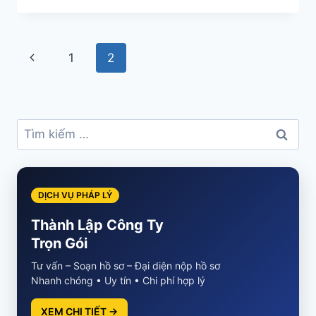
Page
Previous
1
2
navigation
Page
Tìm
kiếm
cho:
DỊCH VỤ PHÁP LÝ
Thành Lập Công Ty
Trọn Gói
Tư vấn – Soạn hồ sơ – Đại diện nộp hồ sơ
Nhanh chóng • Uy tín • Chi phí hợp lý
XEM CHI TIẾT →