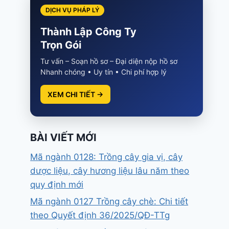
DỊCH VỤ PHÁP LÝ
Thành Lập Công Ty
Trọn Gói
Tư vấn – Soạn hồ sơ – Đại diện nộp hồ sơ
Nhanh chóng • Uy tín • Chi phí hợp lý
XEM CHI TIẾT →
BÀI VIẾT MỚI
Mã ngành 0128: Trồng cây gia vị, cây
dược liệu, cây hương liệu lâu năm theo
quy định mới
Mã ngành 0127 Trồng cây chè: Chi tiết
theo Quyết định 36/2025/QĐ-TTg