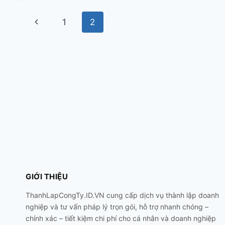
Page
Previous
1
2
navigation
Page
GIỚI THIỆU
ThanhLapCongTy.ID.VN cung cấp dịch vụ thành lập doanh
nghiệp và tư vấn pháp lý trọn gói, hỗ trợ nhanh chóng –
chính xác – tiết kiệm chi phí cho cá nhân và doanh nghiệp