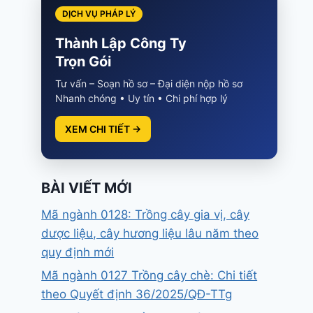
DỊCH VỤ PHÁP LÝ
Thành Lập Công Ty
Trọn Gói
Tư vấn – Soạn hồ sơ – Đại diện nộp hồ sơ
Nhanh chóng • Uy tín • Chi phí hợp lý
XEM CHI TIẾT →
BÀI VIẾT MỚI
Mã ngành 0128: Trồng cây gia vị, cây
dược liệu, cây hương liệu lâu năm theo
quy định mới
Mã ngành 0127 Trồng cây chè: Chi tiết
theo Quyết định 36/2025/QĐ-TTg